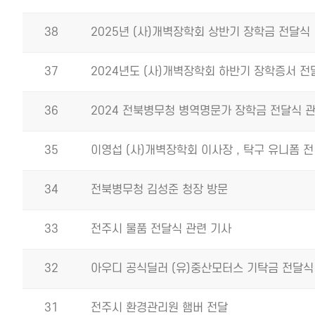
38
2025년 (사)개벽장학회 상반기 장학금 전달식
37
2024년도 (사)개벽장학회 하반기 장학증서 전
36
2024 전북병무청 병역명문가 장학금 전달식 
35
이영섭 (사)개벽장학회 이사장 , 탁구 유니폼 전
34
전북병무청 김성준 청장 방문
33
전주시 물품 전달식 관련 기사
32
아우디 공식딜러 (유)중산모터스 기탁금 전달식
31
전주시 환경관리원 햄버 전달