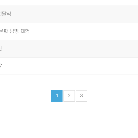
전달식
사문화 탐방 체험
원
막
1
2
3