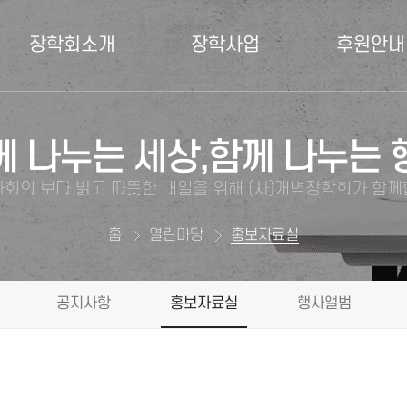
장학회소개
장학사업
후원안내
께 나누는 세상,함께 나누는 
회의 보다 밝고 따뜻한 내일을 위해 (사)개벽장학회가 함
홈
열린마당
홍보자료실
공지사항
홍보자료실
행사앨범