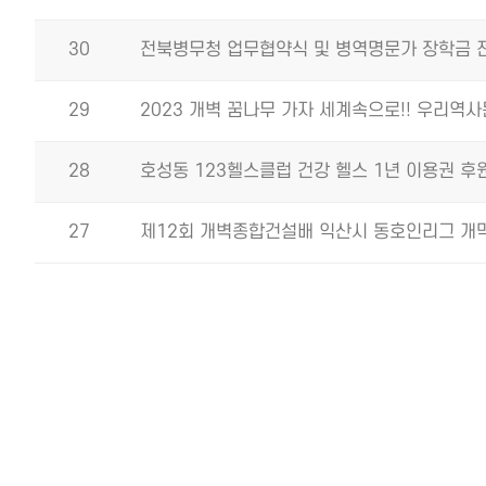
30
전북병무청 업무협약식 및 병역명문가 장학금 
29
2023 개벽 꿈나무 가자 세계속으로!! 우리역
28
호성동 123헬스클럽 건강 헬스 1년 이용권 후
27
제12회 개벽종합건설배 익산시 동호인리그 개