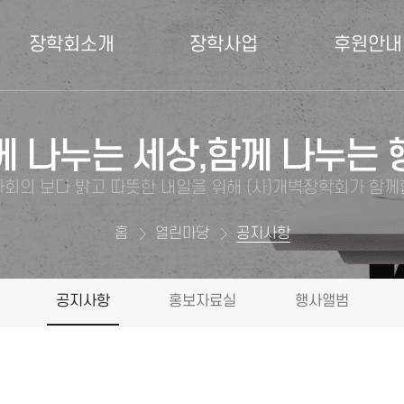
장학회소개
장학사업
후원안내
께 나누는 세상,함께 나누는 
회의 보다 밝고 따뜻한 내일을 위해 (사)개벽장학회가 함
홈
열린마당
공지사항
공지사항
홍보자료실
행사앨범