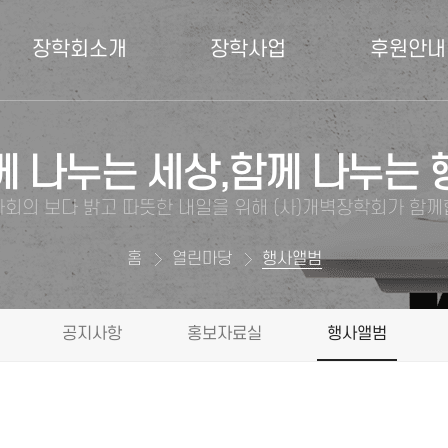
장학회소개
장학사업
후원안내
께 나누는 세상,함께 나누는 
회의 보다 밝고 따뜻한 내일을 위해 (사)개벽장학회가 함
홈
열린마당
행사앨범
공지사항
홍보자료실
행사앨범